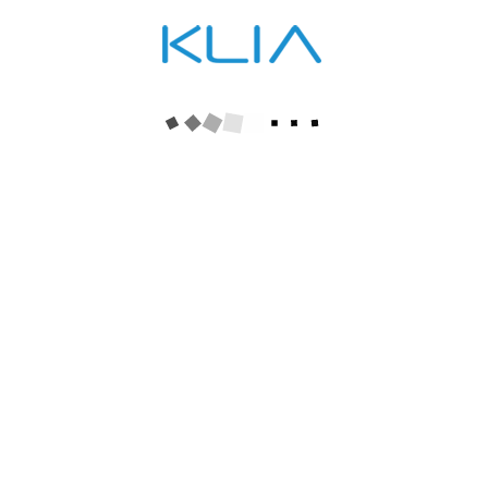
Keyword
Essential
Search
Close
KLIA 대호전자산업
·
130-17-90534 : 130-17-90534
·
CEO : Park Dalwon